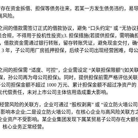
在资金拆借、担保等债务往来，若某一方发生债务违约，易导致风险
离风险。
的借款需签订正式的借款协议，避免 “口头约定” 或 “无协议拆
合法合规，不得用于投机性投资);3. 担保措施(若提供担保，需明确担
，借款资金需通过银行转账，留存转账凭证，避免现金交付，确保债
)、期限 3 年，子公司用厂房抵押担保，后续子公司出现经营困难
担保需 “适度、可控”，企业需设定 “关联担保限额”(如关联担
司担保，孙公司再为母公司担保)。同时，提供担保前需严格评估关
司担保金额不超过 1000 万元、累计担保金额不超过净资产的 
万元代偿责任，未对上市公司主体信用造成重大影响。
营风险的关联方，企业可通过 “股权剥离” 或 “设立防火墙公
再影响本企业;二是设立防火墙公司，在核心企业与高风险关联
业资产不受影响。某企业集团发现下属某贸易子公司存在大额债务
，核心业务正常经营。