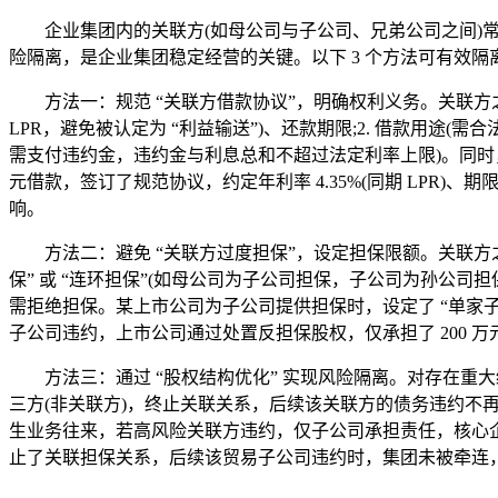
企业集团内的关联方(如母公司与子公司、兄弟公司之间)常存
险隔离，是企业集团稳定经营的关键。以下 3 个方法可有效隔
方法一：规范 “关联方借款协议”，明确权利义务。关联方之间
LPR，避免被认定为 “利益输送”)、还款期限;2. 借款用途(需
需支付违约金，违约金与利息总和不超过法定利率上限)。同时
元借款，签订了规范协议，约定年利率 4.35%(同期 LPR
响。
方法二：避免 “关联方过度担保”，设定担保限额。关联方之间的
保” 或 “连环担保”(如母公司为子公司担保，子公司为孙公
需拒绝担保。某上市公司为子公司提供担保时，设定了 “单家子公
子公司违约，上市公司通过处置反担保股权，仅承担了 200 
方法三：通过 “股权结构优化” 实现风险隔离。对存在重大经
三方(非关联方)，终止关联关系，后续该关联方的债务违约不
生业务往来，若高风险关联方违约，仅子公司承担责任，核心企
止了关联担保关系，后续该贸易子公司违约时，集团未被牵连