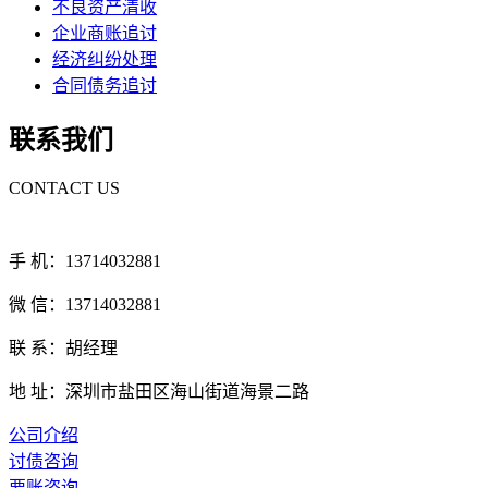
不良资产清收
企业商账追讨
经济纠纷处理
合同债务追讨
联系我们
CONTACT US
手 机：13714032881
微 信：13714032881
联 系：胡经理
地 址：深圳市盐田区海山街道海景二路
公司介绍
讨债咨询
要账咨询