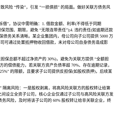
 “传染”，引发 “一损俱损” 的局面。做好关联方债务风
借”，协议中需明确：1. 借款金额、利率(不得低于同期
保范围、期限，避免 “无限连带责任”);4. 违约责任(如逾期还款
务关系清晰。某企业集团内，母公司向子公司提供 5000 万
，母公司可通过处置抵押物收回借款，未对母公司自身债务造成影
保总额不超过净资产的 30%)，避免为关联方提供 “全额担
联方的偿债能力，若关联方资产负债率超 70%、存在逾期记录，
25%” 的限额，且要求子公司提供反担保(如股权质押)，后续某
司” 隔离风险：一是股权剥离，将高风险关联方的股权转让给第
方之间设立全资子公司，核心企业仅通过子公司与高风险关联方发
风险，及时将该子公司的 60% 股权转让给非关联企业，终